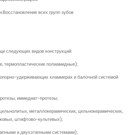
.Восстановление всех групп зубов
щи следующих видов конструкций:
, термопластические полиамидные);
 опорно-удерживающих кламмерах и балочной системой
отезы, иммедиат-протезы;
цельнолитых, металлокерамических, цельнокерамических,
нковых, штифтово-культевых);
апными и двухэтапными системами);