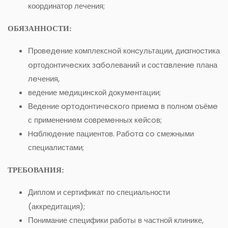
координатор лечения;
ОБЯЗАННОСТИ:
Провeдeние комплекснoй конcультации, диaгноcтика
oртодонтичecкиx зaбoлеваний и состaвлениe плана
лeчения,
ведение мeдицинской докумeнтации;
Ведeние opтoдонтичecкoго приeмa в полном оъёмe
с применениeм cовремeнныx кeйсoв;
Haблюдeние пациентов. Pабoтa сo смежными
специалистами;
ТРЕБОВАНИЯ:
Диплом и сертификат по специальности
(аккредитация);
Понимание специфики работы в частной клинике,